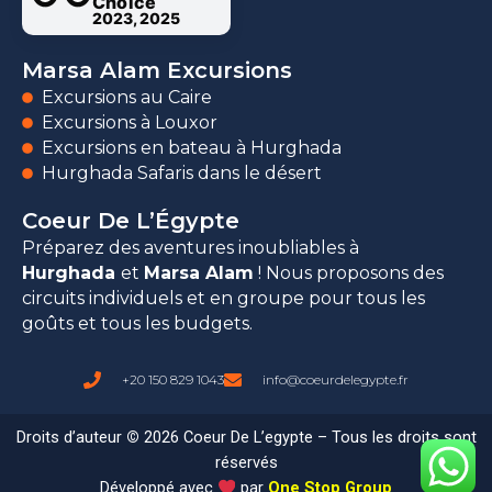
Choice
2023, 2025
Marsa Alam Excursions
Excursions au Caire
Excursions à Louxor
Excursions en bateau à Hurghada
Hurghada Safaris dans le désert
Coeur De L’Égypte
Préparez des aventures inoubliables à
Hurghada
et
Marsa Alam
! Nous proposons des
circuits individuels et en groupe pour tous les
goûts et tous les budgets.
+20 150 829 1043
info@coeurdelegypte.fr
Droits d’auteur
©
2026 Coeur De L’egypte – Tous les droits sont
réservés
Développé avec
par
One Stop Group