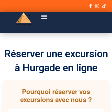
Aller
au
Menu
contenu
Réserver une excursion
à Hurgade en ligne
Pourquoi réserver vos
excursions avec nous ?