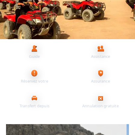
Principaux avantages pour vous
Guide
Assistance
francophone
24/7
Réservez votre
Assurance
excursion en ligne
incluse
Transfert depuis
Annulation gratuite
votre hôtel
jusqu’à 24 h