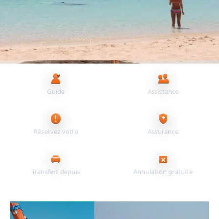
Principaux avantages pour vous
Guide
Assistance
francophone
24/7
Réservez votre
Assurance
excursion en ligne
incluse
Transfert depuis
Annulation gratuite
votre hôtel
jusqu’à 24 h