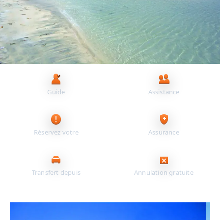
Principaux avantages pour vous
Guide
Assistance
francophone
24/7
Réservez votre
Assurance
excursion en ligne
incluse
Transfert depuis
Annulation gratuite
votre hôtel
jusqu’à 24 h