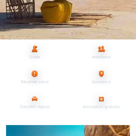
Principaux avantages pour vous
Guide
Assistance
francophone
24/7
Réservez votre
Assurance
excursion en ligne
incluse
Transfert depuis
Annulation gratuite
votre hôtel
jusqu’à 24 h